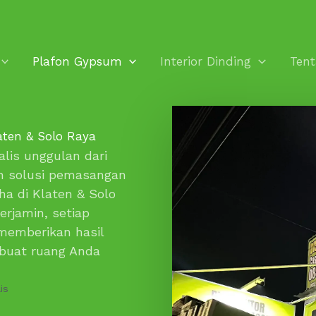
Plafon Gypsum
Interior Dinding
Ten
aten & Solo Raya
lis unggulan dari
n solusi pemasangan
ha di Klaten & Solo
erjamin, setiap
memberikan hasil
mbuat ruang Anda
is