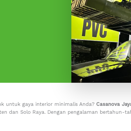
ok untuk gaya interior minimalis Anda?
Casanova Jay
aten dan Solo Raya. Dengan pengalaman bertahun-t