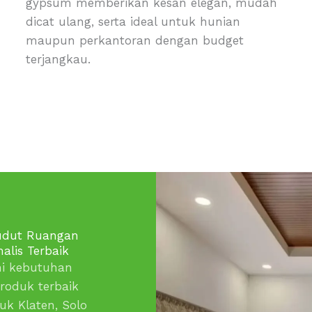
gypsum memberikan kesan elegan, mudah
dicat ulang, serta ideal untuk hunian
maupun perkantoran dengan budget
terjangkau.
Sudut Ruangan
lis Terbaik
ni kebutuhan
roduk terbaik
uk Klaten, Solo