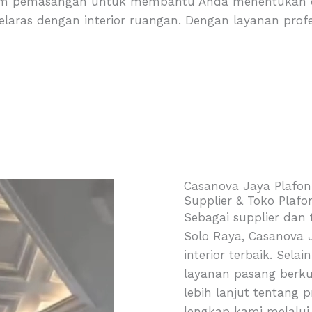
m pemasangan untuk membantu Anda menentukan des
elaras dengan interior ruangan. Dengan layanan profe
Casanova Jaya Plafon
Supplier & Toko Plafo
Sebagai supplier dan 
Solo Raya, Casanova 
interior terbaik. Sel
layanan pasang berkua
lebih lanjut tentang 
lengkap kami melalui