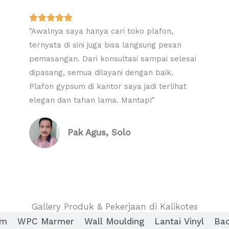
R





"Awalnya saya hanya cari toko plafon,
a
ternyata di sini juga bisa langsung pesan
t
pemasangan. Dari konsultasi sampai selesai
e
dipasang, semua dilayani dengan baik.
d
Plafon gypsum di kantor saya jadi terlihat
5
elegan dan tahan lama. Mantap!"
o
u
t
Pak Agus, Solo
o
f
5
Gallery Produk & Pekerjaan di Kalikotes
um
WPC Marmer
Wall Moulding
Lantai Vinyl
Ba