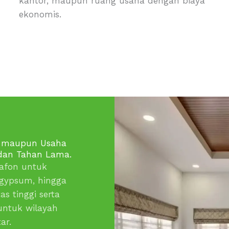
kantor, maupun ruang usaha dengan biaya
ekonomis.
al maupun Usaha
 dan Tahan Lama.
afon untuk
gypsum, hingga
s tinggi serta
 untuk wilayah
ar.