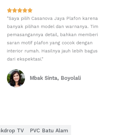
R





"Saya pilih Casanova Jaya Plafon karena
a
banyak pilihan model dan warnanya. Tim
t
pemasangannya detail, bahkan memberi
e
saran motif plafon yang cocok dengan
d
interior rumah. Hasilnya jauh lebih bagus
5
dari ekspektasi."
o
u
t
Mbak Sinta, Boyolali
o
f
5
ckdrop TV
PVC Batu Alam