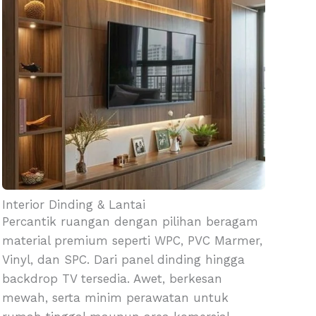
Interior Dinding & Lantai
Percantik ruangan dengan pilihan beragam
material premium seperti WPC, PVC Marmer,
Vinyl, dan SPC. Dari panel dinding hingga
backdrop TV tersedia. Awet, berkesan
mewah, serta minim perawatan untuk