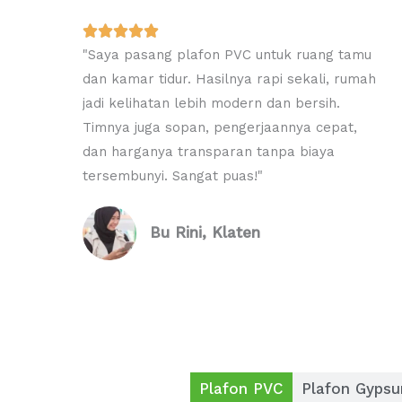
R





"Saya pasang plafon PVC untuk ruang tamu
a
dan kamar tidur. Hasilnya rapi sekali, rumah
t
jadi kelihatan lebih modern dan bersih.
e
Timnya juga sopan, pengerjaannya cepat,
d
dan harganya transparan tanpa biaya
5
tersembunyi. Sangat puas!"
o
u
t
Bu Rini, Klaten
o
f
5
Plafon PVC
Plafon Gyps