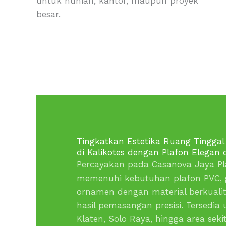
untuk hunian, kantor, maupun proyek
besar.
Tingkatkan Estetika Ruang Tingg
di Kalikotes dengan Plafon Elegan
Percayakan pada Casanova Jaya Pl
memenuhi kebutuhan plafon PVC, 
ornamen dengan material berkualita
hasil pemasangan presisi. Tersedia
Klaten, Solo Raya, hingga area sekit