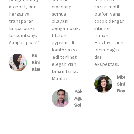
a cepat, dan
dipasang,
saran motif
harganya
semua
plafon yang
transparan
dilayani
cocok dengan
tanpa biaya
dengan baik.
interior
tersembunyi.
Plafon
rumah.
Sangat puas!"
gypsum di
Hasilnya jauh
kantor saya
lebih bagus
Bu
jadi terlihat
dari
Rini,
elegan dan
ekspektasi."
Klaten
tahan lama.
Mbak
Mantap!"
Sinta,
Boyolal
Pak
Agus,
Solo