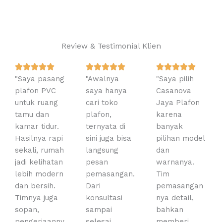
Review & Testimonial Klien
R
R
R















"Saya pasang
a
"Awalnya
a
"Saya pilih
a
plafon PVC
t
saya hanya
t
Casanova
t
untuk ruang
e
cari toko
e
Jaya Plafon
e
tamu dan
d
plafon,
d
karena
d
kamar tidur.
5
ternyata di
5
banyak
5
Hasilnya rapi
o
sini juga bisa
o
pilihan model
o
sekali, rumah
u
langsung
u
dan
u
jadi kelihatan
t
pesan
t
warnanya.
t
lebih modern
o
pemasangan.
o
Tim
o
dan bersih.
f
Dari
f
pemasangan
f
Timnya juga
5
konsultasi
5
nya detail,
5
sopan,
sampai
bahkan
pengerjaanny
selesai
memberi