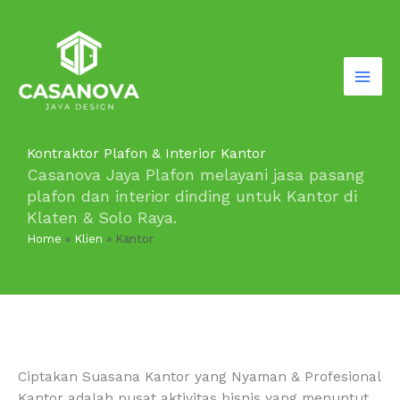
Lewati
ke
konten
Kontraktor Plafon & Interior Kantor
Casanova Jaya Plafon melayani jasa pasang
plafon dan interior dinding untuk Kantor di
Klaten & Solo Raya.
Home
»
Klien
»
Kantor
Ciptakan Suasana Kantor yang Nyaman & Profesional
Kantor adalah pusat aktivitas bisnis yang menuntut