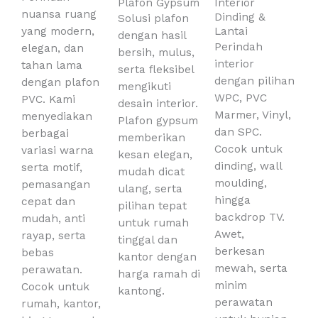
Plafon Gypsum
Interior
nuansa ruang
Dinding &
Solusi plafon
yang modern,
Lantai
dengan hasil
Perindah
elegan, dan
bersih, mulus,
interior
tahan lama
serta fleksibel
dengan pilihan
dengan plafon
mengikuti
WPC, PVC
PVC. Kami
desain interior.
Marmer, Vinyl,
menyediakan
Plafon gypsum
dan SPC.
berbagai
memberikan
Cocok untuk
variasi warna
kesan elegan,
dinding, wall
serta motif,
mudah dicat
moulding,
pemasangan
ulang, serta
hingga
cepat dan
pilihan tepat
backdrop TV.
mudah, anti
untuk rumah
Awet,
rayap, serta
tinggal dan
berkesan
bebas
kantor dengan
mewah, serta
perawatan.
harga ramah di
minim
Cocok untuk
kantong.
perawatan
rumah, kantor,