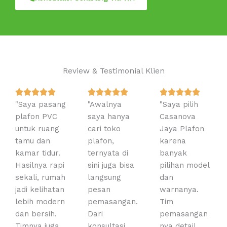
Review & Testimonial Klien
R
R
R















"Saya pasang
a
"Awalnya
a
"Saya pilih
a
plafon PVC
t
saya hanya
t
Casanova
t
untuk ruang
e
cari toko
e
Jaya Plafon
e
tamu dan
d
plafon,
d
karena
d
kamar tidur.
5
ternyata di
5
banyak
5
Hasilnya rapi
o
sini juga bisa
o
pilihan model
o
sekali, rumah
u
langsung
u
dan
u
jadi kelihatan
t
pesan
t
warnanya.
t
lebih modern
o
pemasangan.
o
Tim
o
dan bersih.
f
Dari
f
pemasangan
f
Timnya juga
5
konsultasi
5
nya detail,
5