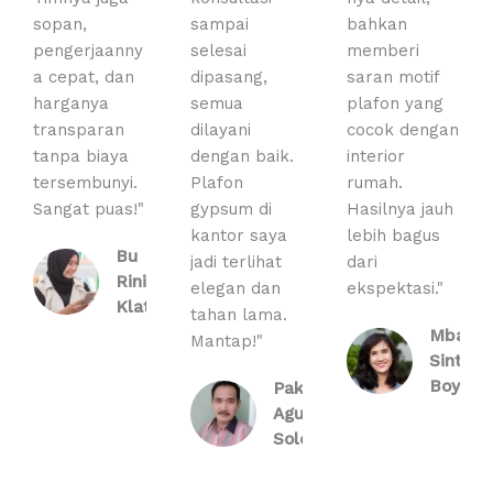
sopan,
sampai
bahkan
pengerjaanny
selesai
memberi
a cepat, dan
dipasang,
saran motif
harganya
semua
plafon yang
transparan
dilayani
cocok dengan
tanpa biaya
dengan baik.
interior
tersembunyi.
Plafon
rumah.
Sangat puas!"
gypsum di
Hasilnya jauh
kantor saya
lebih bagus
Bu
jadi terlihat
dari
Rini,
elegan dan
ekspektasi."
Klaten
tahan lama.
Mbak
Mantap!"
Sinta,
Boyolal
Pak
Agus,
Solo