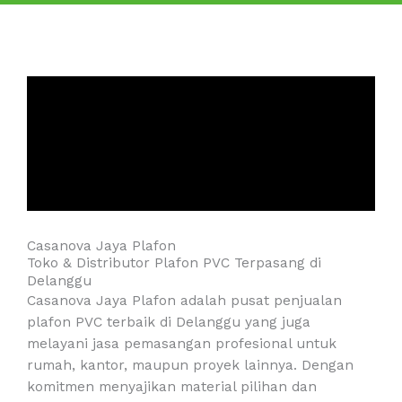
Casanova Jaya Plafon
Toko & Distributor Plafon PVC Terpasang di
Delanggu
Casanova Jaya Plafon adalah pusat penjualan
plafon PVC terbaik di Delanggu yang juga
melayani jasa pemasangan profesional untuk
rumah, kantor, maupun proyek lainnya. Dengan
komitmen menyajikan material pilihan dan