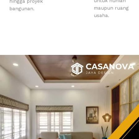
untuk hunian
hingga proyek
maupun ruang
bangunan.
usaha.