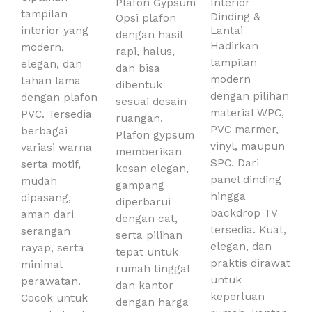
Plafon Gypsum
Interior
tampilan
Dinding &
Opsi plafon
interior yang
Lantai
dengan hasil
Hadirkan
modern,
rapi, halus,
tampilan
elegan, dan
dan bisa
modern
tahan lama
dibentuk
dengan pilihan
dengan plafon
sesuai desain
material WPC,
PVC. Tersedia
ruangan.
PVC marmer,
berbagai
Plafon gypsum
vinyl, maupun
variasi warna
memberikan
SPC. Dari
serta motif,
kesan elegan,
panel dinding
mudah
gampang
hingga
dipasang,
diperbarui
backdrop TV
aman dari
dengan cat,
tersedia. Kuat,
serangan
serta pilihan
elegan, dan
rayap, serta
tepat untuk
praktis dirawat
minimal
rumah tinggal
untuk
perawatan.
dan kantor
keperluan
Cocok untuk
dengan harga