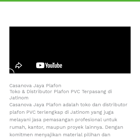
Casanova Jaya Plafon
Toko & Distributor Plafon PVC Terpasang di
Jatinom
Casanova Jaya Plafon adalah toko dan distributor
plafon PVC terlengkap di Jatinom yang juga
melayani jasa pemasangan profesional untuk
rumah, kantor, maupun proyek lainnya. Dengan
komitmen menyajikan material pilihan dan