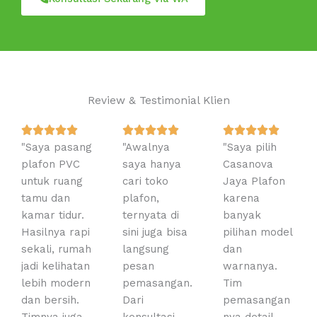
Review & Testimonial Klien
R
R
R















"Saya pasang
a
"Awalnya
a
"Saya pilih
a
plafon PVC
t
saya hanya
t
Casanova
t
untuk ruang
e
cari toko
e
Jaya Plafon
e
tamu dan
d
plafon,
d
karena
d
kamar tidur.
5
ternyata di
5
banyak
5
Hasilnya rapi
o
sini juga bisa
o
pilihan model
o
sekali, rumah
u
langsung
u
dan
u
jadi kelihatan
t
pesan
t
warnanya.
t
lebih modern
o
pemasangan.
o
Tim
o
dan bersih.
f
Dari
f
pemasangan
f
5
5
5