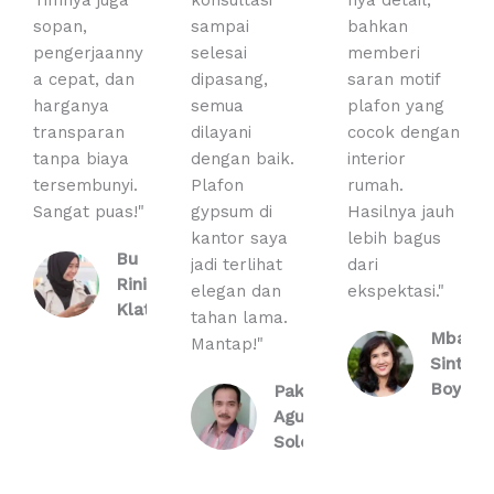
Timnya juga
konsultasi
nya detail,
sopan,
sampai
bahkan
pengerjaanny
selesai
memberi
a cepat, dan
dipasang,
saran motif
harganya
semua
plafon yang
transparan
dilayani
cocok dengan
tanpa biaya
dengan baik.
interior
tersembunyi.
Plafon
rumah.
Sangat puas!"
gypsum di
Hasilnya jauh
kantor saya
lebih bagus
Bu
jadi terlihat
dari
Rini,
elegan dan
ekspektasi."
Klaten
tahan lama.
Mbak
Mantap!"
Sinta,
Boyolal
Pak
Agus,
Solo