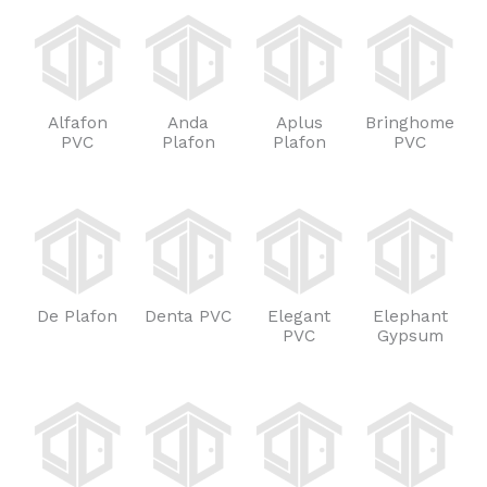
Alfafon
Anda
Aplus
Bringhome
PVC
Plafon
Plafon
PVC
De Plafon
Denta PVC
Elegant
Elephant
PVC
Gypsum