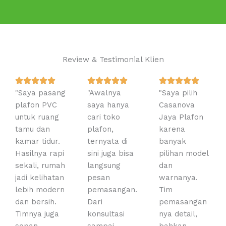
Review & Testimonial Klien
R
R
R















"Saya pasang
a
"Awalnya
a
"Saya pilih
a
plafon PVC
t
saya hanya
t
Casanova
t
untuk ruang
e
cari toko
e
Jaya Plafon
e
tamu dan
d
plafon,
d
karena
d
kamar tidur.
5
ternyata di
5
banyak
5
Hasilnya rapi
o
sini juga bisa
o
pilihan model
o
sekali, rumah
u
langsung
u
dan
u
jadi kelihatan
t
pesan
t
warnanya.
t
lebih modern
o
pemasangan.
o
Tim
o
dan bersih.
f
Dari
f
pemasangan
f
Timnya juga
5
konsultasi
5
nya detail,
5