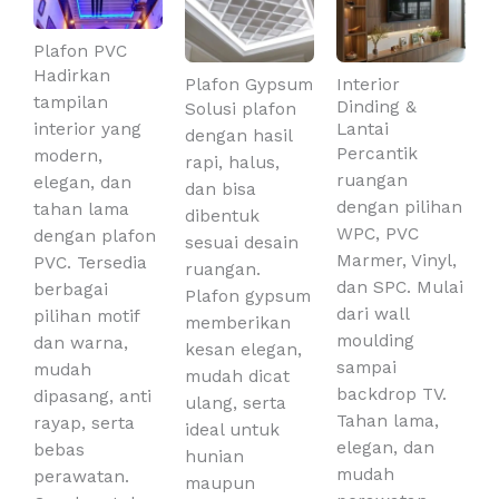
Plafon PVC
Hadirkan
Plafon Gypsum
Interior
tampilan
Dinding &
Solusi plafon
interior yang
Lantai
dengan hasil
Percantik
modern,
rapi, halus,
ruangan
elegan, dan
dan bisa
dengan pilihan
tahan lama
dibentuk
WPC, PVC
dengan plafon
sesuai desain
Marmer, Vinyl,
PVC. Tersedia
ruangan.
dan SPC. Mulai
berbagai
Plafon gypsum
dari wall
pilihan motif
memberikan
moulding
dan warna,
kesan elegan,
sampai
mudah
mudah dicat
backdrop TV.
dipasang, anti
ulang, serta
Tahan lama,
rayap, serta
ideal untuk
elegan, dan
bebas
hunian
mudah
perawatan.
maupun