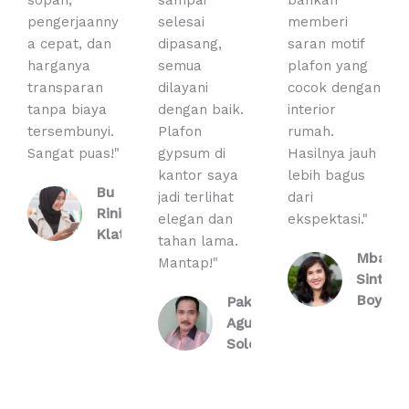
sopan,
sampai
bahkan
pengerjaanny
selesai
memberi
a cepat, dan
dipasang,
saran motif
harganya
semua
plafon yang
transparan
dilayani
cocok dengan
tanpa biaya
dengan baik.
interior
tersembunyi.
Plafon
rumah.
Sangat puas!"
gypsum di
Hasilnya jauh
kantor saya
lebih bagus
Bu
jadi terlihat
dari
Rini,
elegan dan
ekspektasi."
Klaten
tahan lama.
Mbak
Mantap!"
Sinta,
Boyolal
Pak
Agus,
Solo