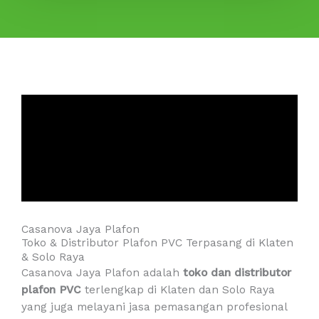
Casanova Jaya Plafon
Toko & Distributor Plafon PVC Terpasang di Klaten
& Solo Raya
Casanova Jaya Plafon adalah
toko dan distributor
plafon PVC
terlengkap di Klaten dan Solo Raya
yang juga melayani jasa pemasangan profesional